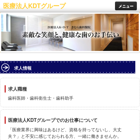
医療法人KDTグループ
メニュー
ホーム
医院紹介
医院紹介
東近江市八日市の歯医者きむら歯科
東近江市御園町の歯医者ノエル歯科
求人情報
ネット予約
求人案内
求人職種
治療内容
歯科医師・歯科衛生士・歯科助手
初診の方へ
医療法人KDTグループでのお仕事について
「医療業界に興味はあるけど、資格を持ってないし、大丈
夫？」と不安に感じておられる方、一緒に働きませんか。