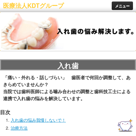
医療法人KDTグループ
メニュー
ホーム
医院紹介
医院紹介
東近江市八日市の歯医者きむら歯科
東近江市御園町の歯医者ノエル歯科
入れ歯
ネット予約
「痛い・外れる・話しづらい」 歯医者で何回か調整して、あ
求人案内
きらめていませんか？
治療内容
当院では歯科医師による噛み合わせの調整と歯科技工士による
連携で入れ歯の悩みを解決しています。
初診の方へ
目次
入れ歯の悩み我慢しないで！
治療方法